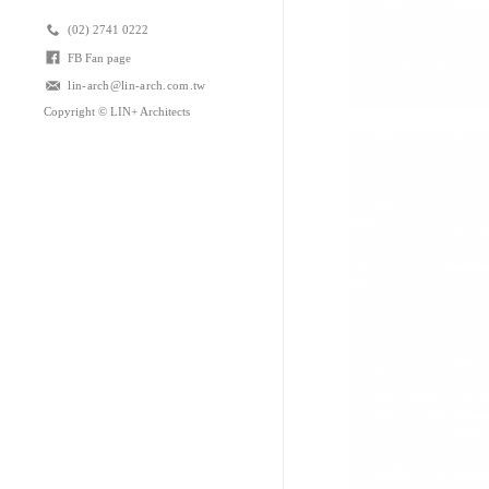
(02) 2741 0222
FB Fan page
lin-arch@lin-arch.com.tw
Copyright © LIN+ Architects