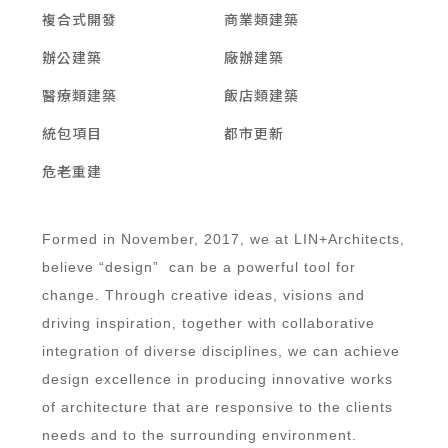
複合式開發
商業類建築
辦公建築
廠辦建築
醫療類建築
飯店類建築
統包項目
都市更新
危老重建
Formed in November, 2017, we at LIN+Architects,
believe “design” can be a powerful tool for
change. Through creative ideas, visions and
driving inspiration, together with collaborative
integration of diverse disciplines, we can achieve
design excellence in producing innovative works
of architecture that are responsive to the clients
needs and to the surrounding environment.