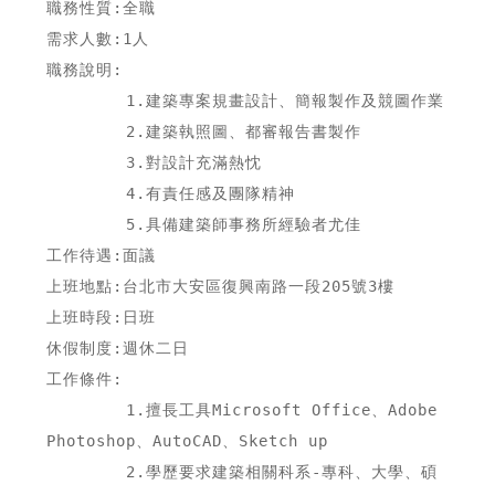
職務性質:全職

需求人數:1人

職務說明:

        1.建築專案規畫設計、簡報製作及競圖作業

        2.建築執照圖、都審報告書製作

        3.對設計充滿熱忱

        4.有責任感及團隊精神

        5.具備建築師事務所經驗者尤佳

工作待遇:面議

上班地點:台北市大安區復興南路一段205號3樓

上班時段:日班

休假制度:週休二日

工作條件:

        1.擅長工具Microsoft Office、Adobe 
Photoshop、AutoCAD、Sketch up

        2.學歷要求建築相關科系-專科、大學、碩