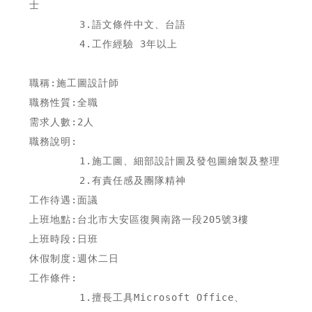
士

        3.語文條件中文、台語

        4.工作經驗 3年以上

職稱:施工圖設計師

職務性質:全職

需求人數:2人

職務說明:

        1.施工圖、細部設計圖及發包圖繪製及整理

        2.有責任感及團隊精神

工作待遇:面議

上班地點:台北市大安區復興南路一段205號3樓

上班時段:日班

休假制度:週休二日

工作條件:

        1.擅長工具Microsoft Office、