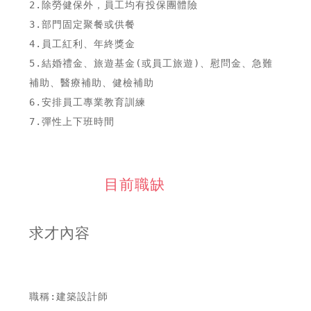
2.除勞健保外，員工均有投保團體險

3.部門固定聚餐或供餐

4.員工紅利、年終獎金

5.結婚禮金、旅遊基金(或員工旅遊)、慰問金、急難
補助、醫療補助、健檢補助

6.安排員工專業教育訓練

目前職缺
求才內容
職稱:建築設計師
